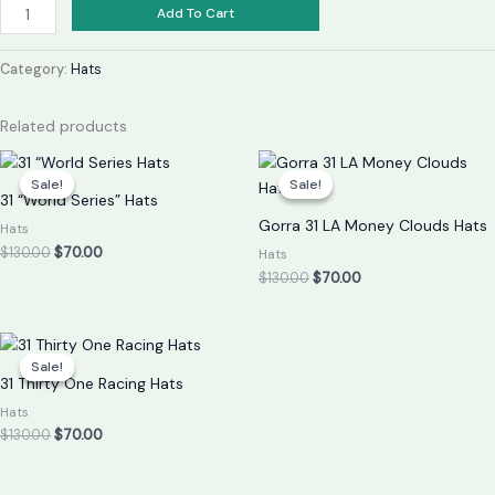
Add To Cart
Category:
Hats
Related products
Original
Current
Original
Current
price
price
price
price
Sale!
Sale!
Sale!
Sale!
was:
is:
was:
is:
31 “World Series” Hats
$130.00.
$70.00.
$130.00.
$70.00.
Gorra 31 LA Money Clouds Hats
Hats
$
130.00
$
70.00
Hats
$
130.00
$
70.00
Original
Current
price
price
Sale!
Sale!
was:
is:
31 Thirty One Racing Hats
$130.00.
$70.00.
Hats
$
130.00
$
70.00