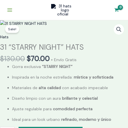
Skip
to
content
Original
Current
31
price
price
Sale!
"STARRY
was:
is:
NIGHT"
Hats
$130.00.
$70.00.
HATS
31 “STARRY NIGHT” HATS
quantity
$
130.00
$
70.00
+ Envío Gratis
Gorra exclusiva
“STARRY NIGHT”
Inspirada en la noche estrellada:
mística y sofisticada
Materiales de
alta calidad
con acabado impecable
Diseño limpio con un aura
brillante y celestial
Ajuste regulable para
comodidad perfecta
Ideal para un look urbano
refinado, moderno y único