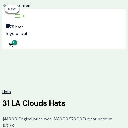
Skip to content
Sale!
Sale!
Sale!
Sale!
Sale!
Sale!
Sale!
Hats
31 LA Clouds Hats
$
130.00
Original price was: $130.00.
$
70.00
Current price is:
$70.00.