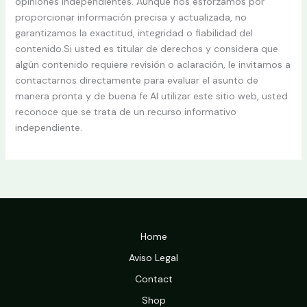
opiniones independientes. Aunque nos esforzamos por
proporcionar información precisa y actualizada, no
garantizamos la exactitud, integridad o fiabilidad del
contenido.Si usted es titular de derechos y considera que
algún contenido requiere revisión o aclaración, le invitamos a
contactarnos directamente para evaluar el asunto de
manera pronta y de buena fe.Al utilizar este sitio web, usted
reconoce que se trata de un recurso informativo
independiente.
Home
Aviso Legal
Contact
Shop