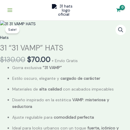
Skip
to
content
Original
Current
31
price
price
Sale!
"31
was:
is:
VAMP"
Hats
$130.00.
$70.00.
HATS
31 “31 VAMP” HATS
quantity
$
130.00
$
70.00
+ Envío Gratis
Gorra exclusiva
“31 VAMP”
Estilo oscuro, elegante y
cargado de carácter
Materiales de
alta calidad
con acabados impecables
Diseño inspirado en la estética
VAMP: misteriosa y
seductora
Ajuste regulable para
comodidad perfecta
Ideal para looks urbanos con un toque
fuerte, icónico y