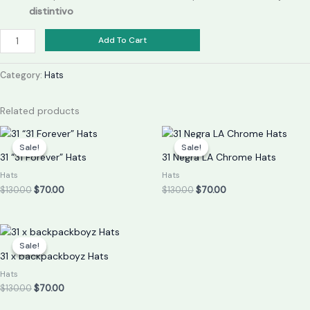
distintivo
Add To Cart
Category:
Hats
Related products
Original
Current
Original
Current
price
price
price
price
Sale!
Sale!
Sale!
Sale!
was:
is:
was:
is:
31 “31 Forever” Hats
31 Negra LA Chrome Hats
$130.00.
$70.00.
$130.00.
$70.00.
Hats
Hats
$
130.00
$
70.00
$
130.00
$
70.00
Original
Current
price
price
Sale!
Sale!
was:
is:
31 x backpackboyz Hats
$130.00.
$70.00.
Hats
$
130.00
$
70.00