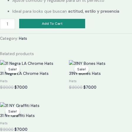
Ajuste cómodo y regulable para un fit perfecto
Ideal para looks que buscan
actitud, estilo y presencia
Add To Cart
Category:
Hats
Related products
Original
Current
Original
Current
price
price
price
price
Sale!
Sale!
Sale!
Sale!
was:
is:
was:
is:
31 Negra LA Chrome Hats
31NY Bones Hats
$130.00.
$70.00.
$130.00.
$70.00.
Hats
Hats
$
130.00
$
70.00
$
130.00
$
70.00
Original
Current
price
price
Sale!
Sale!
was:
is:
31 NY Graffiti Hats
$130.00.
$70.00.
Hats
$
130.00
$
70.00